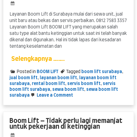
Layanan Boom Lift di Surabaya mulai dari sewa unit, jual
unit baru atau bekas dan servis perbaikan. 0812 7583 3357
Layanan Boom Lift BOOM LIFT yang merupakan salah
satu type alat bantu ketinggian untuk saat ini telah banyak
dikenal dan digunakan. Hal ini tidak lapas dari kesadaran
tentang keselamatan dan
Selengkapnya …….
Posted in
BOOM LIFT
Tagged
boom lift surabaya
,
jual boom lift
,
layanan boom lift
,
layanan boom lift
surabaya
,
rental boom lift
,
servis boom lift
,
servis
boom lift surabaya
,
sewa boom lift
,
sewa boom lift
on
surabaya
Leave a Comment
Layanan
Boom
Lift
Surabaya
Boom Lift – Tidak perlu lagi memanjat
–
untuk pekerjaan di ketinggian
sewa
jual