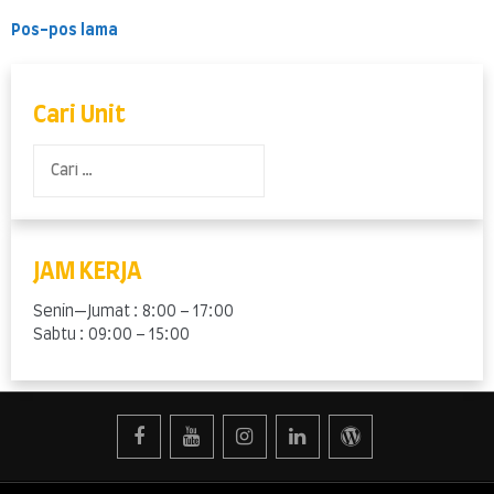
–
Tidak
Navigasi
Pos-pos lama
perlu
pos
lagi
memanjat
untuk
Cari Unit
pekerjaan
di
Cari
ketinggian
untuk:
JAM KERJA
Senin—Jumat : 8:00 – 17:00
Sabtu : 09:00 – 15:00