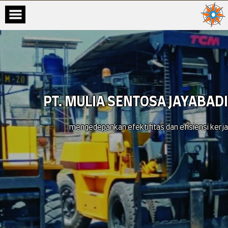
PT. MULIA SENTOSA JAYABADI
mengedepankan efektifitas dan efisiensi kerja