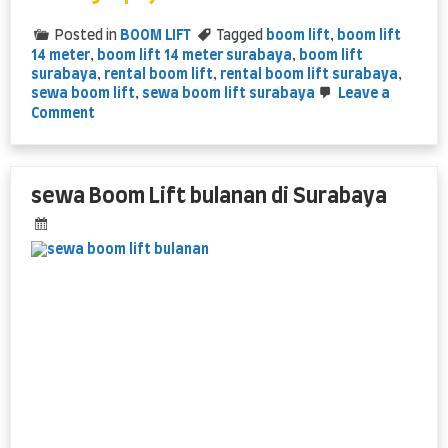
Posted in
BOOM LIFT
Tagged
boom lift
,
boom lift
14 meter
,
boom lift 14 meter surabaya
,
boom lift
surabaya
,
rental boom lift
,
rental boom lift surabaya
,
sewa boom lift
,
sewa boom lift surabaya
Leave a
on
Comment
Boom
Lift
14
meter
sewa Boom Lift bulanan di Surabaya