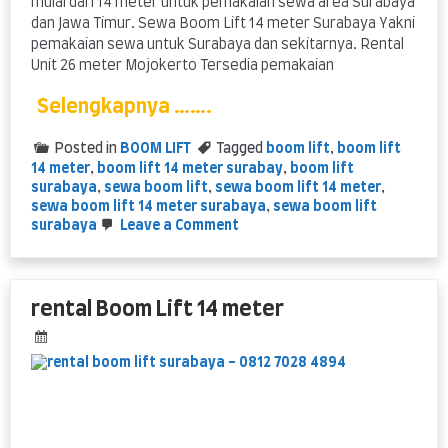
mulai dari 14 meter untuk pemakaian sewa area Surabaya
dan Jawa Timur. Sewa Boom Lift 14 meter Surabaya Yakni
pemakaian sewa untuk Surabaya dan sekitarnya. Rental
Unit 26 meter Mojokerto Tersedia pemakaian
Selengkapnya …….
Posted in
BOOM LIFT
Tagged
boom lift
,
boom lift
14 meter
,
boom lift 14 meter surabay
,
boom lift
surabaya
,
sewa boom lift
,
sewa boom lift 14 meter
,
sewa boom lift 14 meter surabaya
,
sewa boom lift
on
surabaya
Leave a Comment
layanan
Boom
Lift
14
rental Boom Lift 14 meter
meter