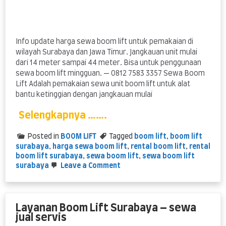
Info update harga sewa boom lift untuk pemakaian di
wilayah Surabaya dan Jawa Timur. Jangkauan unit mulai
dari 14 meter sampai 44 meter. Bisa untuk penggunaan
sewa boom lift mingguan. — 0812 7583 3357 Sewa Boom
Lift Adalah pemakaian sewa unit boom lift untuk alat
bantu ketinggian dengan jangkauan mulai
Selengkapnya …….
Posted in
BOOM LIFT
Tagged
boom lift
,
boom lift
surabaya
,
harga sewa boom lift
,
rental boom lift
,
rental
boom lift surabaya
,
sewa boom lift
,
sewa boom lift
on
surabaya
Leave a Comment
Harga
Sewa
Boom
Lift
Layanan Boom Lift Surabaya – sewa
Surabaya
jual servis
murah