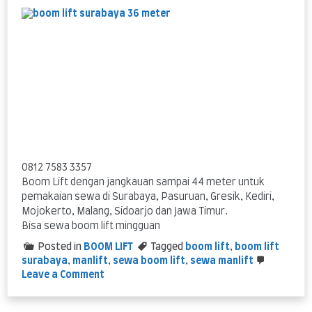
servis
0812 7583 3357
Boom Lift dengan jangkauan sampai 44 meter untuk
pemakaian sewa di Surabaya, Pasuruan, Gresik, Kediri,
Mojokerto, Malang, Sidoarjo dan Jawa Timur.
Bisa sewa boom lift mingguan
Posted in
BOOM LIFT
Tagged
boom lift
,
boom lift
surabaya
,
manlift
,
sewa boom lift
,
sewa manlift
on
Leave a Comment
Boom
Lift