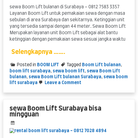
sewa Boom Lift bulanan di Surabaya – 0812 7583 3357
Layanan Boom Lift untuk pemakaian sewa dengan masa
sebulan di area Surabaya dan sekitarnya. Ketinggian unit
yang tersedia sampai dengan 44 meter. Sewa Boom Lift
Merupakan layanan unit Boom Lift sebagai alat bantu
ketinggian dengan pemakaian sewa sesuai jangka waktu
Selengkapnya …….
Posted in
BOOM LIFT
Tagged
Boom Lift bulanan
,
boom lift surabaya
,
sewa boom lift
,
sewa Boom Lift
bulanan
,
sewa Boom Lift bulanan Surabaya
,
sewa boom
on
lift surabaya
Leave a Comment
sewa
Boom
Lift
bulanan
sewa Boom Lift Surabaya bisa
di
mingguan
Surabaya