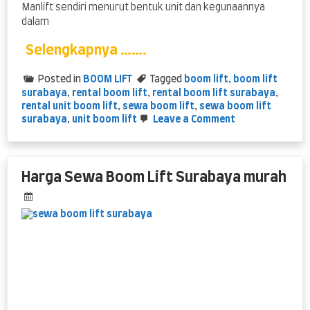
Manlift sendiri menurut bentuk unit dan kegunaannya
dalam
Selengkapnya …….
Posted in
BOOM LIFT
Tagged
boom lift
,
boom lift
surabaya
,
rental boom lift
,
rental boom lift surabaya
,
rental unit boom lift
,
sewa boom lift
,
sewa boom lift
on
surabaya
,
unit boom lift
Leave a Comment
Rental
Unit
Boom
Lift
Harga Sewa Boom Lift Surabaya murah
tinggi
mulai
14
meter