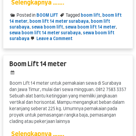
Selengkapnya …….
Posted in
BOOM LIFT
Tagged
boom lift
,
boom lift
14 meter
,
boom lift 14 meter surabaya
,
boom lift
surabaya
,
sewa boom lift
,
sewa boom lift 14 meter
,
sewa boom lift 14 meter surabaya
,
sewa boom lift
on
surabaya
Leave a Comment
sewa
Boom
Lift
14
Boom Lift 14 meter
meter
Boom Lift 14 meter untuk pemakaian sewa di Surabaya
dan Jawa Timur, mulai dari sewa mingguan. 0812 7583 3357
Sebuah alat bantu ketinggian yang memiliki jangkauan
vertikal dan horisontal. Mampu mengangkat beban dalam
keranjang seberat 225 kg. Umumnya pemakaian pada
proyek untuk pemasangan rangka baja, pemasangan
clading atau pekerjaan lainnya
Selengkapnya …….