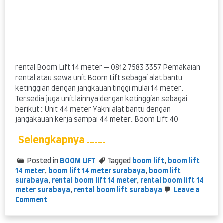
rental Boom Lift 14 meter — 0812 7583 3357 Pemakaian
rental atau sewa unit Boom Lift sebagai alat bantu
ketinggian dengan jangkauan tinggi mulai 14 meter.
Tersedia juga unit lainnya dengan ketinggian sebagai
berikut : Unit 44 meter Yakni alat bantu dengan
jangakauan kerja sampai 44 meter. Boom Lift 40
Selengkapnya …….
Posted in
BOOM LIFT
Tagged
boom lift
,
boom lift
14 meter
,
boom lift 14 meter surabaya
,
boom lift
surabaya
,
rental boom lift 14 meter
,
rental boom lift 14
meter surabaya
,
rental boom lift surabaya
Leave a
on
Comment
rental
Boom