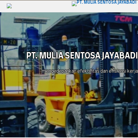
PT. MULIA SENTOSA JAYABADI
mengedepankan efektifitas dan efisiensi kerja