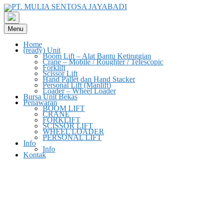
Menu
Home
(ready) Unit
Boom Lift – Alat Bantu Ketinggian
Crane – Mobile / Roughter / Telescopic
Forklift
Scissor Lift
Hand Pallet dan Hand Stacker
Personal Lift (Manlift)
Loader – Wheel Loader
Bursa Unit Bekas
Penawaran
BOOM LIFT
CRANE
FORKLIFT
SCISSOR LIFT
WHEEL LOADER
PERSONAL LIFT
Info
Info
Kontak