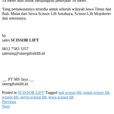
14 meter atau untuk menjangkau pekerjaan 16 meter.
Yang pemakaiannya tersedia untuk seluruh wilayah Jawa Timur dan
Bali. Mulai dari Sewa Scissor Lift Surabaya, Scissor Lift Mojokerto
dan seterusnya.
by
sales
SCISSOR LIFT
0812 7583 3357
salesmsj@sinergiforklift.id
__. PT MS Jaya .__
sinergiforklift.id
Posted in
SCISSOR LIFT
Tagged
jual scissor lift
,
rental scissor lift
,
scissor lift
,
servis scissor lift
,
sewa scissor lift
Previous
Next