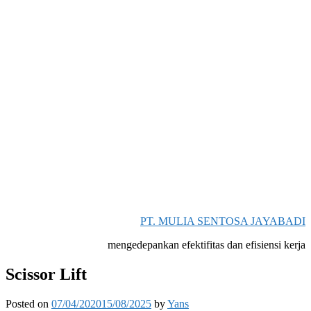
PT. MULIA SENTOSA JAYABADI
mengedepankan efektifitas dan efisiensi kerja
Skip
Scissor Lift
to
content
Posted on
07/04/2020
15/08/2025
by
Yans