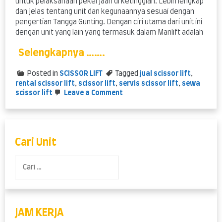
untuk pelaksanaan pekerjaan di ketinggian. Lebih lengkap
dan jelas tentang unit dan kegunaannya sesuai dengan
pengertian Tangga Gunting. Dengan ciri utama dari unit ini
dengan unit yang lain yang termasuk dalam Manlift adalah
Selengkapnya …….
Posted in
SCISSOR LIFT
Tagged
jual scissor lift
,
rental scissor lift
,
scissor lift
,
servis scissor lift
,
sewa
on
scissor lift
Leave a Comment
Scissor
Lift
Cari Unit
Cari
untuk:
JAM KERJA