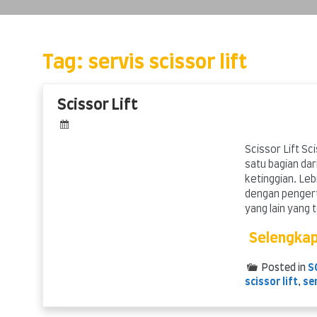
Skip
to
content
Tag:
servis scissor lift
Scissor Lift
Scissor Lift S
satu bagian dar
ketinggian. Leb
dengan pengerti
yang lain yang 
Selengka
Posted in
S
scissor lift
,
ser