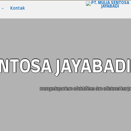
Kontak
ENTOSA JAYABADI
mengedepankan efektifitas dan efisiensi kerja