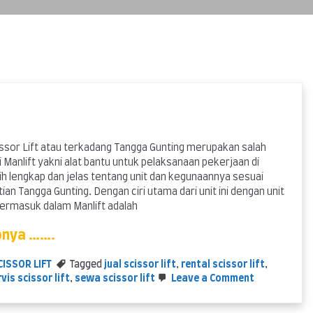
cissor Lift atau terkadang Tangga Gunting merupakan salah
i Manlift yakni alat bantu untuk pelaksanaan pekerjaan di
ih lengkap dan jelas tentang unit dan kegunaannya sesuai
an Tangga Gunting. Dengan ciri utama dari unit ini dengan unit
termasuk dalam Manlift adalah
pnya …….
CISSOR LIFT
Tagged
jual scissor lift
,
rental scissor lift
,
on
vis scissor lift
,
sewa scissor lift
Leave a Comment
Scissor
Lift