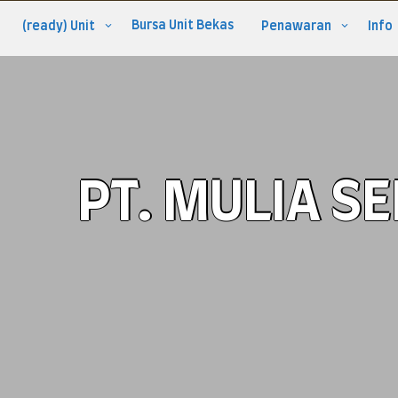
Bursa Unit Bekas
(ready) Unit
Penawaran
Info
PT. MULIA S