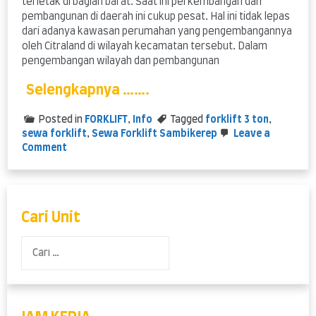
terletak di bagian barat. Saat ini perkembangan dan
pembangunan di daerah ini cukup pesat. Hal ini tidak lepas
dari adanya kawasan perumahan yang pengembangannya
oleh Citraland di wilayah kecamatan tersebut. Dalam
pengembangan wilayah dan pembangunan
Selengkapnya …….
Posted in
FORKLIFT
,
Info
Tagged
forklift 3 ton
,
sewa forklift
,
Sewa Forklift Sambikerep
Leave a
on
Comment
Tempat
Persewaan
Forklift
untuk
Sambikerep
Cari Unit
Cari
untuk: