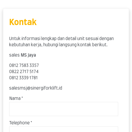
Skip
to
content
Kontak
Untuk informasi lengkap dan detail unit sesuai dengan
kebutuhan kerja, hubungi langsung kontak berikut.
sales
MS Jaya
0812 7583 3357
0822 2717 5174
0812 3339 1781
salesmsj@sinergiforklift.id
Nama *
Telephone *