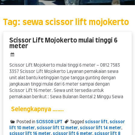
Skip
to
content
Tag:
sewa scissor lift mojokerto
Scissor Lift Mojokerto mulai tinggi 6
meter
Scissor Lift Mojokerto mulai tinggi 6 meter – 0812 7583
3357 Scissor Lift Mojokerto Layanan pemakaian sewa
unit alat bantu ketinggian type tangga gunting dengan
jangkauan tinggi mulai dari 6 meter sampai dengan
Scissor Lift 16 meter. Sewa unit tersedia untuk
pemakaian berikut : Sewa Bulanan Rental 2 Minggu Sewa
Selengkapnya …….
Posted in
SCISSOR LIFT
Tagged
scissor lift
,
scissor
lift 10 meter
,
scissor lift 12 meter
,
scissor lift 14 meter
,
scissor lift 16 meter
,
scissor lift 6 meter
,
scissor lift 8