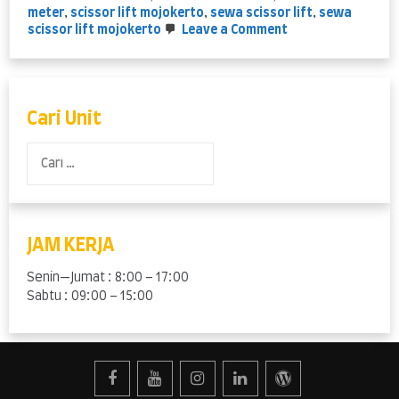
meter
,
scissor lift mojokerto
,
sewa scissor lift
,
sewa
on
scissor lift mojokerto
Leave a Comment
Scissor
Lift
Mojokerto
mulai
tinggi
Cari Unit
6
meter
Cari
untuk:
JAM KERJA
Senin—Jumat : 8:00 – 17:00
Sabtu : 09:00 – 15:00