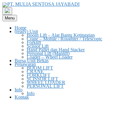
Menu
Home
(ready) Unit
Boom Lift – Alat Bantu Ketinggian
Crane – Mobile / Roughter / Telescopic
Forklift
Scissor Lift
Hand Pallet dan Hand Stacker
Personal Lift (Manlift)
Loader – Wheel Loader
Bursa Unit Bekas
Penawaran
BOOM LIFT
CRANE
FORKLIFT
SCISSOR LIFT
WHEEL LOADER
PERSONAL LIFT
Info
Info
Kontak