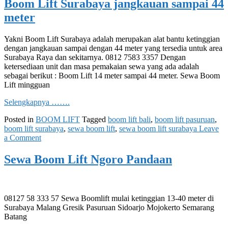
Boom Lift Surabaya jangkauan sampai 44
meter
Yakni Boom Lift Surabaya adalah merupakan alat bantu ketinggian
dengan jangkauan sampai dengan 44 meter yang tersedia untuk area
Surabaya Raya dan sekitarnya. 0812 7583 3357 Dengan
ketersediaan unit dan masa pemakaian sewa yang ada adalah
sebagai berikut : Boom Lift 14 meter sampai 44 meter. Sewa Boom
Lift mingguan
Selengkapnya …….
Posted in
BOOM LIFT
Tagged
boom lift bali
,
boom lift pasuruan
,
boom lift surabaya
,
sewa boom lift
,
sewa boom lift surabaya
Leave
on
a Comment
Boom
Lift
Sewa Boom Lift Ngoro Pandaan
Surabaya
jangkauan
sampai
44
08127 58 333 57 Sewa Boomlift mulai ketinggian 13-40 meter di
meter
Surabaya Malang Gresik Pasuruan Sidoarjo Mojokerto Semarang
Batang