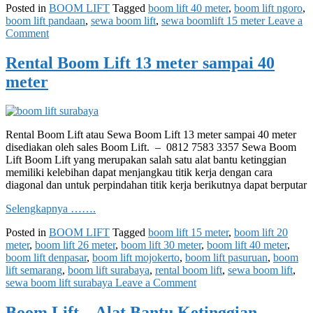
Posted in
BOOM LIFT
Tagged
boom lift 40 meter
,
boom lift ngoro
,
boom lift pandaan
,
sewa boom lift
,
sewa boomlift 15 meter
Leave a
on
Comment
Sewa
Boom
Rental Boom Lift 13 meter sampai 40
Lift
meter
Ngoro
Pandaan
Rental Boom Lift atau Sewa Boom Lift 13 meter sampai 40 meter
disediakan oleh sales Boom Lift. – 0812 7583 3357 Sewa Boom
Lift Boom Lift yang merupakan salah satu alat bantu ketinggian
memiliki kelebihan dapat menjangkau titik kerja dengan cara
diagonal dan untuk perpindahan titik kerja berikutnya dapat berputar
Selengkapnya …….
Posted in
BOOM LIFT
Tagged
boom lift 15 meter
,
boom lift 20
meter
,
boom lift 26 meter
,
boom lift 30 meter
,
boom lift 40 meter
,
boom lift denpasar
,
boom lift mojokerto
,
boom lift pasuruan
,
boom
lift semarang
,
boom lift surabaya
,
rental boom lift
,
sewa boom lift
,
on
sewa boom lift surabaya
Leave a Comment
Rental
Boom
Boom Lift – Alat Bantu Ketinggian