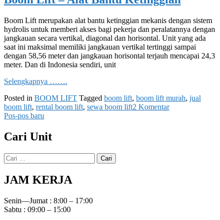
Lift
13
Boom Lift merupakan alat bantu ketinggian mekanis dengan sistem
meter
hydrolis untuk memberi akses bagi pekerja dan peralatannya dengan
sampai
jangkauan secara vertikal, diagonal dan horisontal. Unit yang ada
40
saat ini maksimal memiliki jangkauan vertikal tertinggi sampai
meter
dengan 58,56 meter dan jangkauan horisontal terjauh mencapai 24,3
meter. Dan di Indonesia sendiri, unit
Selengkapnya …….
Posted in
BOOM LIFT
Tagged
boom lift
,
boom lift murah
,
jual
pada
boom lift
,
rental boom lift
,
sewa boom lift
2 Komentar
Navigasi
Boom
Pos-pos baru
Lift
pos
–
Cari Unit
Alat
Bantu
Cari
Ketinggian
untuk:
JAM KERJA
Senin—Jumat : 8:00 – 17:00
Sabtu : 09:00 – 15:00