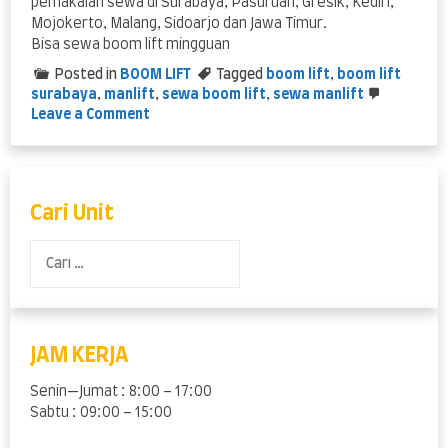
pemakaian sewa di Surabaya, Pasuruan, Gresik, Kediri,
Mojokerto, Malang, Sidoarjo dan Jawa Timur.
Bisa sewa boom lift mingguan
Posted in
BOOM LIFT
Tagged
boom lift
,
boom lift
surabaya
,
manlift
,
sewa boom lift
,
sewa manlift
on
Leave a Comment
Boom
Lift
–
Tidak
perlu
Cari Unit
lagi
memanjat
Cari
untuk
untuk:
pekerjaan
di
ketinggian
JAM KERJA
Senin—Jumat : 8:00 – 17:00
Sabtu : 09:00 – 15:00