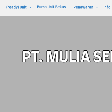
Bursa Unit Bekas
(ready) Unit
Penawaran
Info
PT. MULIA S