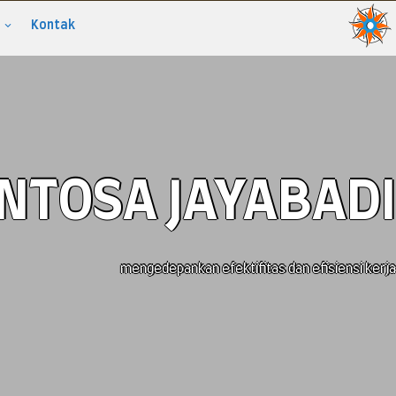
Kontak
ENTOSA JAYABADI
mengedepankan efektifitas dan efisiensi kerja