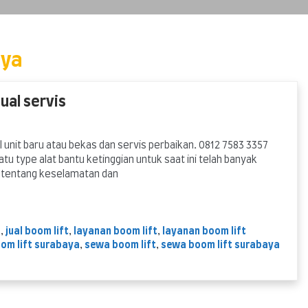
aya
ual servis
l unit baru atau bekas dan servis perbaikan. 0812 7583 3357
 type alat bantu ketinggian untuk saat ini telah banyak
an tentang keselamatan dan
a
,
jual boom lift
,
layanan boom lift
,
layanan boom lift
oom lift surabaya
,
sewa boom lift
,
sewa boom lift surabaya