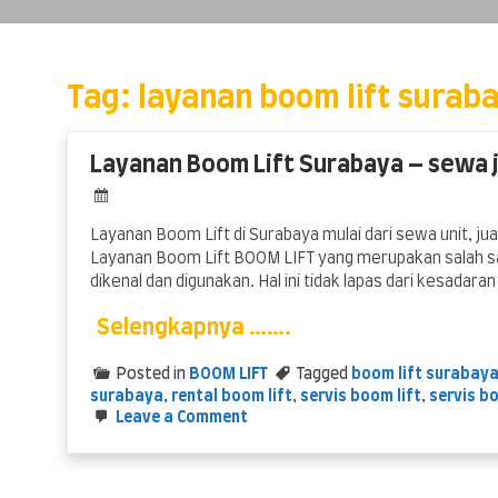
Skip
to
content
Tag:
layanan boom lift surab
Layanan Boom Lift Surabaya – sewa j
Layanan Boom Lift di Surabaya mulai dari sewa unit, jua
Layanan Boom Lift BOOM LIFT yang merupakan salah satu
dikenal dan digunakan. Hal ini tidak lapas dari kesadar
Selengkapnya …….
Posted in
BOOM LIFT
Tagged
boom lift surabay
surabaya
,
rental boom lift
,
servis boom lift
,
servis b
on
Leave a Comment
Layanan
Boom
Lift