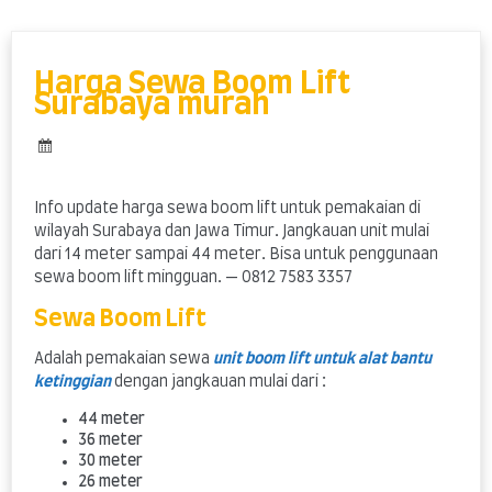
Skip
to
content
Harga Sewa Boom Lift
Surabaya murah
Info update harga sewa boom lift untuk pemakaian di
wilayah Surabaya dan Jawa Timur. Jangkauan unit mulai
dari 14 meter sampai 44 meter. Bisa untuk penggunaan
sewa boom lift mingguan. — 0812 7583 3357
Sewa Boom Lift
Adalah pemakaian sewa
unit boom lift untuk alat bantu
ketinggian
dengan jangkauan mulai dari :
44 meter
36 meter
30 meter
26 meter