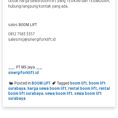
Untuk harga sewa boom lift yang TERKINI dan TERMURAH,
hubungi langsung kontak yang ada.
sales
BOOM LIFT
0812 7583 3357
salesmsj@sinergiforklift.id
__. PT MS Jaya .__
sinergiforklift.id
Posted in
BOOM LIFT
Tagged
boom lift
,
boom lift
surabaya
,
harga sewa boom lift
,
rental boom lift
,
rental
boom lift surabaya
,
sewa boom lift
,
sewa boom lift
surabaya