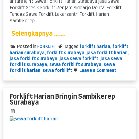
antara lain : Sewa Forklift Harian Surabaya Jasa Sewa
Forklift Gresik Forklift Per Jam Sidoarjo Rental Forklift
Tandes Sewa Forklift Lakarsantri Forklift Harian
Sambikerep
Selengkapnya …….
Posted in
FORKLIFT
Tagged
forklift harian
,
forklift
harian surabaya
,
forklift surabaya
,
jasa forklift harian
,
jasa forklift surabaya
,
jasa sewa forklift
,
jasa sewa
forklift surabaya
,
sewa forfklift surabaya
,
sewa
on
forklift harian
,
sewa forkllift
Leave a Comment
jasa
sewa
forklift
di
Forklift Harian Bringin Sambikerep
Surabaya
Surabaya