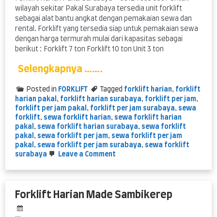
wilayah sekitar Pakal Surabaya tersedia unit forklift
sebagai alat bantu angkat dengan pemakaian sewa dan
rental. Forklift yang tersedia siap untuk pemakaian sewa
dengan harga termurah mulai dari kapasitas sebagai
berikut : Forklift 7 ton Forklift 10 ton Unit 3 ton
Selengkapnya …….
Posted in
FORKLIFT
Tagged
forklift harian
,
forklift
harian pakal
,
forklift harian surabaya
,
forklift per jam
,
forklift per jam pakal
,
forklift per jam surabaya
,
sewa
forklift
,
sewa forklift harian
,
sewa forklift harian
pakal
,
sewa forklift harian surabaya
,
sewa forklift
pakal
,
sewa forklift per jam
,
sewa forklift per jam
pakal
,
sewa forklift per jam surabaya
,
sewa forklift
on
surabaya
Leave a Comment
Forklift
Harian
Pakal
Surabaya
Forklift Harian Made Sambikerep
–
sewa