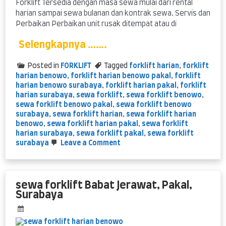
Forklift Tersedia dengan masa sewa mulai dari rental
harian sampai sewa bulanan dan kontrak sewa. Servis dan
Perbaikan Perbaikan unit rusak ditempat atau di
Selengkapnya …….
Posted in
FORKLIFT
Tagged
forklift harian
,
forklift
harian benowo
,
forklift harian benowo pakal
,
forklift
harian benowo surabaya
,
forklift harian pakal
,
forklift
harian surabaya
,
sewa forklift
,
sewa forklift benowo
,
sewa forklift benowo pakal
,
sewa forklift benowo
surabaya
,
sewa forklift harian
,
sewa forklift harian
benowo
,
sewa forklift harian pakal
,
sewa forklift
harian surabaya
,
sewa forklift pakal
,
sewa forklift
on
surabaya
Leave a Comment
Forklift
Benowo
sewa
harian
sewa forklift Babat Jerawat, Pakal,
Surabaya