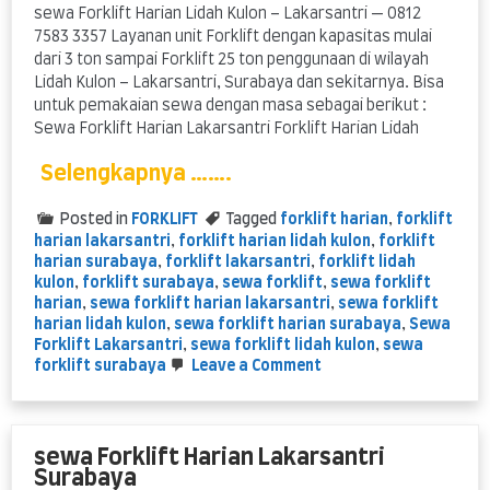
sewa Forklift Harian Lidah Kulon – Lakarsantri — 0812
7583 3357 Layanan unit Forklift dengan kapasitas mulai
dari 3 ton sampai Forklift 25 ton penggunaan di wilayah
Lidah Kulon – Lakarsantri, Surabaya dan sekitarnya. Bisa
untuk pemakaian sewa dengan masa sebagai berikut :
Sewa Forklift Harian Lakarsantri Forklift Harian Lidah
Selengkapnya …….
Posted in
FORKLIFT
Tagged
forklift harian
,
forklift
harian lakarsantri
,
forklift harian lidah kulon
,
forklift
harian surabaya
,
forklift lakarsantri
,
forklift lidah
kulon
,
forklift surabaya
,
sewa forklift
,
sewa forklift
harian
,
sewa forklift harian lakarsantri
,
sewa forklift
harian lidah kulon
,
sewa forklift harian surabaya
,
Sewa
Forklift Lakarsantri
,
sewa forklift lidah kulon
,
sewa
on
forklift surabaya
Leave a Comment
sewa
Forklift
Harian
Lidah
sewa Forklift Harian Lakarsantri
Kulon
Surabaya
–