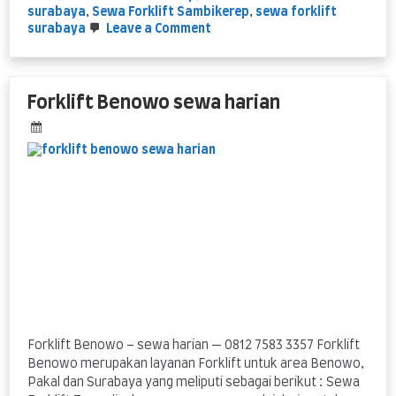
surabaya
,
Sewa Forklift Sambikerep
,
sewa forklift
on
surabaya
Leave a Comment
Forklift
Harian
Bringin
Sambikerep
Forklift Benowo sewa harian
Surabaya
Forklift Benowo – sewa harian — 0812 7583 3357 Forklift
Benowo merupakan layanan Forklift untuk area Benowo,
Pakal dan Surabaya yang meliputi sebagai berikut : Sewa