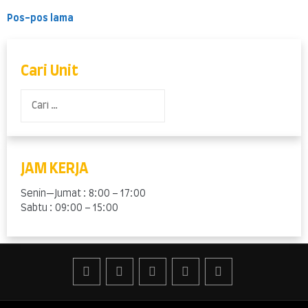
Harian
Surabaya
Navigasi
Pos-pos lama
pos
Cari Unit
Cari
untuk:
JAM KERJA
Senin—Jumat : 8:00 – 17:00
Sabtu : 09:00 – 15:00