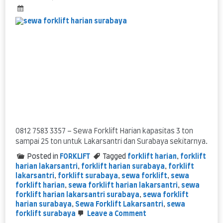
Lakarsantri
0812 7583 3357 – Sewa Forklift Harian kapasitas 3 ton
sampai 25 ton untuk Lakarsantri dan Surabaya sekitarnya.
Posted in
FORKLIFT
Tagged
forklift harian
,
forklift
harian lakarsantri
,
forklift harian surabaya
,
forklift
lakarsantri
,
forklift surabaya
,
sewa forklift
,
sewa
forklift harian
,
sewa forklift harian lakarsantri
,
sewa
forklift harian lakarsantri surabaya
,
sewa forklift
harian surabaya
,
Sewa Forklift Lakarsantri
,
sewa
on
forklift surabaya
Leave a Comment
sewa