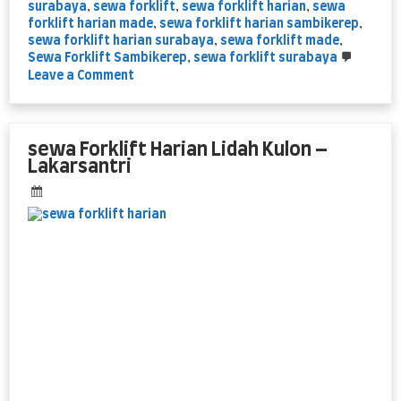
surabaya
,
sewa forklift
,
sewa forklift harian
,
sewa
forklift harian made
,
sewa forklift harian sambikerep
,
sewa forklift harian surabaya
,
sewa forklift made
,
Sewa Forklift Sambikerep
,
sewa forklift surabaya
on
Leave a Comment
Forklift
Harian
Made
Sambikerep
sewa Forklift Harian Lidah Kulon –
Lakarsantri