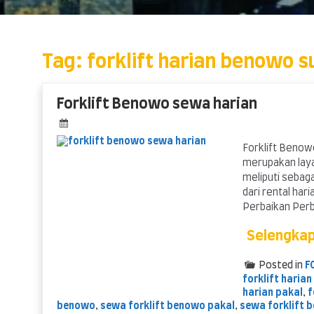
Skip
to
content
Tag:
forklift harian benowo 
Forklift Benowo sewa harian
Forklift Benow
merupakan laya
meliputi sebag
dari rental ha
Perbaikan Perba
Selengka
Posted in
F
forklift haria
harian pakal
,
f
benowo
,
sewa forklift benowo pakal
,
sewa forklift 