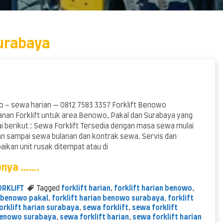
surabaya
o – sewa harian — 0812 7583 3357 Forklift Benowo
nan Forklift untuk area Benowo, Pakal dan Surabaya yang
ai berikut : Sewa Forklift Tersedia dengan masa sewa mulai
rian sampai sewa bulanan dan kontrak sewa. Servis dan
ikan unit rusak ditempat atau di
pnya …….
ORKLIFT
Tagged
forklift harian
,
forklift harian benowo
,
n benowo pakal
,
forklift harian benowo surabaya
,
forklift
orklift harian surabaya
,
sewa forklift
,
sewa forklift
benowo surabaya
,
sewa forklift harian
,
sewa forklift harian