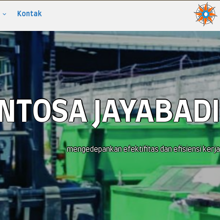
Kontak
ENTOSA JAYABADI
mengedepankan efektifitas dan efisiensi kerja