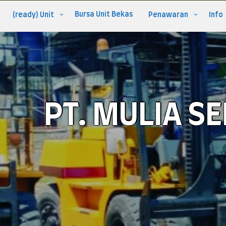
Bursa Unit Bekas
(ready) Unit
Penawaran
Info
PT. MULIA S