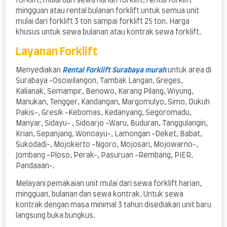
forklift, mulai dari sewa harian forklift, rental forklift
mingguan atau rental bulanan forklift untuk semua unit
mulai dari forklift 3 ton sampai forklift 25 ton. Harga
khusus untuk sewa bulanan atau kontrak sewa forklift.
Layanan Forklift
Menyediakan
Rental Forklift Surabaya murah
untuk area di
Surabaya -Osowilangon, Tambak Langan, Greges,
Kalianak, Semampir, Benowo, Karang Pilang, Wiyung,
Manukan, Tengger, Kandangan, Margomulyo, Simo, Dukuh
Pakis-, Gresik -Kebomas, Kedanyang, Segoromadu,
Manyar, Sidayu- , Sidoarjo -Waru, Buduran, Tanggulangin,
Krian, Sepanjang, Wonoayu-, Lamongan -Deket, Babat,
Sukodadi-, Mojokerto -Ngoro, Mojosari, Mojowarno-,
Jombang -Ploso, Perak-, Pasuruan -Rembang, PIER,
Pandaaan-.
Melayani pemakaian unit mulai dari sewa forklift harian,
mingguan, bulanan dan sewa kontrak. Untuk sewa
kontrak dengan masa minimal 3 tahun disediakan unit baru
langsung buka bungkus.