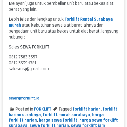
Melayani juga untuk pembelian unit baru atau bekas alat
berat yang lain.
Lebih jelas dan lengkap untuk
Forklift Rental Surabaya
murah
atau kebutuhan sewa alat berat lainnya dan
pengadaan unit baru atau bekas untuk alat berat, langsung
hubungi :
Sales
SEWA FORKLIFT
0812 7583 3357
0812 3339 1781
salesmsj@gmail.com
sinergiforklift.id
Posted in
FORKLIFT
Tagged
forklift harian
,
forklift
harian surabaya
,
forklift murah surabaya
,
harga
forklift harian
,
harga sewa forklift
,
harga sewa forklift
surabaya
,
sewa forklift harian
,
sewa forklift jam