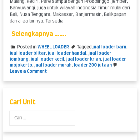
Malang, Kediri, Pare sampai dengan Probolinggo, Jember,
Banyuwangi. Juga untuk wilayah Indonesia Timur mulai dari
Bali, Nusa Tenggara, Makassar, Banjarmasin, Balikpapan
dan area lainnya. Tersedia
Selengkapnya …….
Posted in
WHEEL LOADER
Tagged
jual loader baru
,
jual loader blitar
,
jual loader handal
,
jual loader
jombang
,
jual loader kecil
,
jual loader krian
,
jual loader
mojokerto
,
jual loader murah
,
loader 200 jutaan
on
Leave a Comment
Jual
Loader
Murah
dan
Handal
Cari Unit
Cari
untuk: