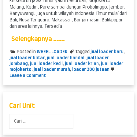
ke seluruh Jawa Timur yakni Pasuruan, Mojokerto,
Malang, Kediri, Pare sampai dengan Probolinggo, Jember,
Banyuwangi. Juga untuk wilayah Indonesia Timur mulai dari
Bali, Nusa Tenggara, Makassar, Banjarmasin, Balikpapan
dan area lainnya. Tersedia
Selengkapnya …….
Posted in
WHEEL LOADER
Tagged
jual loader baru
,
jual loader blitar
,
jual loader handal
,
jual loader
jombang
,
jual loader kecil
,
jual loader krian
,
jual loader
mojokerto
,
jual loader murah
,
loader 200 jutaan
on
Leave a Comment
Jual
Loader
Murah
dan
Handal
Cari Unit
Cari
untuk: