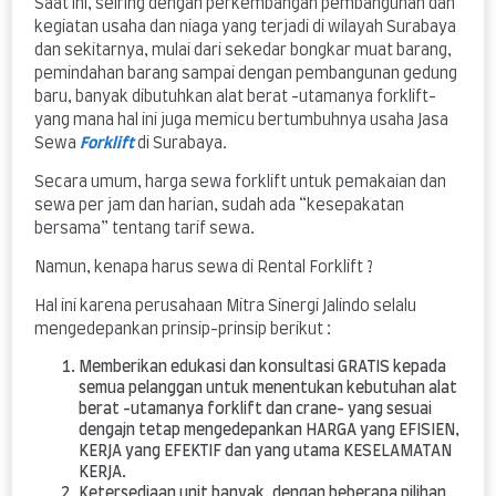
Saat ini, seiring dengan perkembangan pembangunan dan
kegiatan usaha dan niaga yang terjadi di wilayah Surabaya
dan sekitarnya, mulai dari sekedar bongkar muat barang,
pemindahan barang sampai dengan pembangunan gedung
baru, banyak dibutuhkan alat berat -utamanya forklift-
yang mana hal ini juga memicu bertumbuhnya usaha Jasa
Sewa
Forklift
di Surabaya.
Secara umum, harga sewa forklift untuk pemakaian dan
sewa per jam dan harian, sudah ada “kesepakatan
bersama” tentang tarif sewa.
Namun, kenapa harus sewa di Rental Forklift ?
Hal ini karena perusahaan Mitra Sinergi Jalindo selalu
mengedepankan prinsip-prinsip berikut :
Memberikan edukasi dan konsultasi GRATIS kepada
semua pelanggan untuk menentukan kebutuhan alat
berat -utamanya forklift dan crane- yang sesuai
dengajn tetap mengedepankan HARGA yang EFISIEN,
KERJA yang EFEKTIF dan yang utama KESELAMATAN
KERJA.
Ketersediaan unit banyak, dengan beberapa pilihan