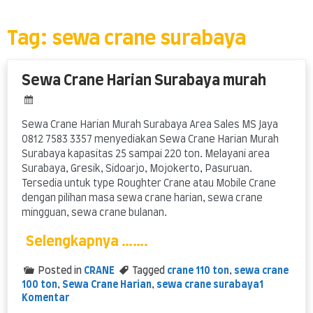
Skip
to
content
Tag:
sewa crane surabaya
Sewa Crane Harian Surabaya murah
Sewa Crane Harian Murah Surabaya Area Sales MS Jaya
0812 7583 3357 menyediakan Sewa Crane Harian Murah
Surabaya kapasitas 25 sampai 220 ton. Melayani area
Surabaya, Gresik, Sidoarjo, Mojokerto, Pasuruan.
Tersedia untuk type Roughter Crane atau Mobile Crane
dengan pilihan masa sewa crane harian, sewa crane
mingguan, sewa crane bulanan.
Selengkapnya …….
Posted in
CRANE
Tagged
crane 110 ton
,
sewa crane
100 ton
,
Sewa Crane Harian
,
sewa crane surabaya
1
pada
Komentar
Sewa