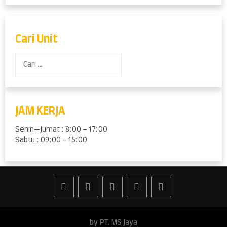
Crane
Harian
Surabaya
murah
Cari Unit
Cari
untuk:
JAM KERJA
Senin—Jumat : 8:00 – 17:00
Sabtu : 09:00 – 15:00
by PT. MS Jaya