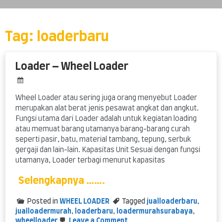
Skip
to
content
Tag:
loaderbaru
Loader – Wheel Loader
Wheel Loader atau sering juga orang menyebut Loader
merupakan alat berat jenis pesawat angkat dan angkut.
Fungsi utama dari Loader adalah untuk kegiatan loading
atau memuat barang utamanya barang-barang curah
seperti pasir, batu, material tambang, tepung, serbuk
gergaji dan lain-lain. Kapasitas Unit Sesuai dengan fungsi
utamanya, Loader terbagi menurut kapasitas
Selengkapnya …….
Posted in
WHEEL LOADER
Tagged
jualloaderbaru
,
jualloadermurah
,
loaderbaru
,
loadermurahsurabaya
,
on
wheelloader
Leave a Comment