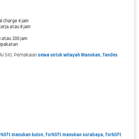
l charge 4 jam
erja atau 8 jam
i atau 200 jam
sepakatan
iki SIO. Pemakaian
sewa untuk wilayah Manukan, Tandes
rklift manukan kulon
,
forklift manukan surabaya
,
forklift