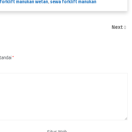
forklift manukan wetan
,
sewa forklift manukan
Next
itandai
*