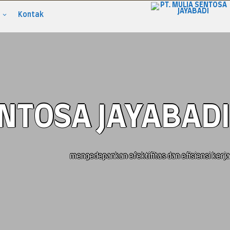
Kontak
ENTOSA JAYABADI
mengedepankan efektifitas dan efisiensi kerja