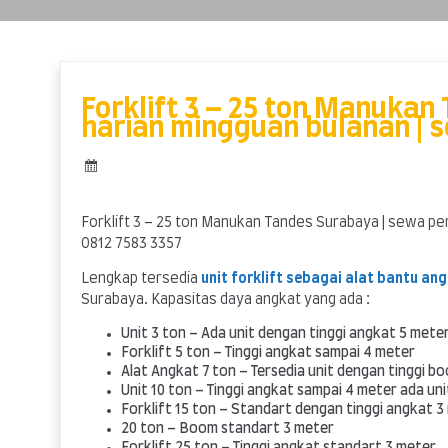
Skip
to
content
Forklift 3 – 25 ton Manukan
harian mingguan bulanan | s
Forklift 3 – 25 ton Manukan Tandes Surabaya | sewa per
0812 7583 3357
Lengkap tersedia
unit forklift sebagai alat bantu an
Surabaya. Kapasitas daya angkat yang ada :
Unit 3 ton – Ada unit dengan tinggi angkat 5 mete
Forklift 5 ton – Tinggi angkat sampai 4 meter
Alat Angkat 7 ton – Tersedia unit dengan tinggi b
Unit 10 ton – Tinggi angkat sampai 4 meter ada uni
Forklift 15 ton – Standart dengan tinggi angkat 3
20 ton – Boom standart 3 meter
Forklift 25 ton – Tinggi angkat standart 3 meter