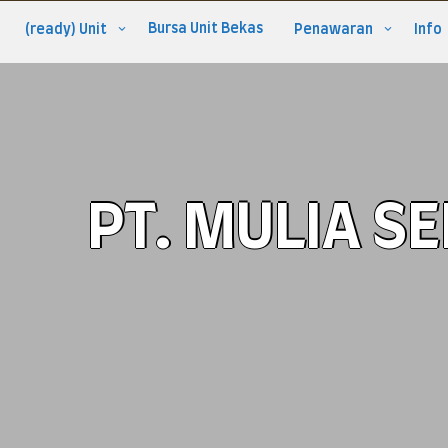
Bursa Unit Bekas
(ready) Unit
Penawaran
Info
PT. MULIA S