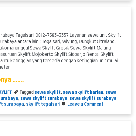
Skylift
Surabaya
Harian
urabaya Tegalsari 0812-7583-3357 Layanan sewa unit Skylift
urabaya antara lain : Tegalsari, Wiyung, Rungkut Citraland,
komanunggal Sewa Skylift Gresik Sewa Skylift Malang
Pasuruan Skylift Mojokerto Skylift Sidoarjo Rental Skylift
antu ketinggian yang tersedia dengan ketinggian unit mulai
 meter
pnya …….
KYLIFT
Tagged
sewa skylift
,
sewa skylift harian
,
sewa
 surabaya
,
sewa skylift surabaya
,
sewa skylift surabaya
on
ft surabaya
,
skylift tegalsari
Leave a Comment
Sewa
Skylift
Surabaya
Tegalsari