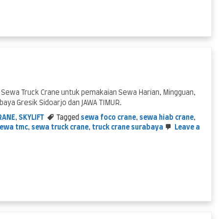
meter
di
Surabaya
 Sewa Truck Crane untuk pemakaian Sewa Harian, Mingguan,
abaya Gresik Sidoarjo dan JAWA TIMUR.
RANE
,
SKYLIFT
Tagged
sewa foco crane
,
sewa hiab crane
,
ewa tmc
,
sewa truck crane
,
truck crane surabaya
Leave a