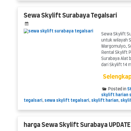
Sewa Skylift Surabaya Tegalsari
Sewa Skylift S
untuk wilayah S
Margomulyo, Su
Rental Skylift 
Surabaya Alat b
dari Skylift 14
Selengka
Posted in
S
skylift harian
tegalsari
,
sewa skylift tegalsari
,
skylift harian
,
skyli
harga Sewa Skylift Surabaya UPDATE