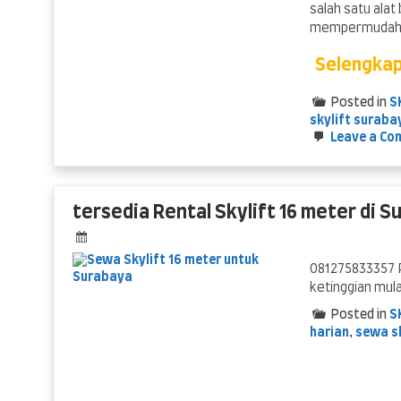
salah satu alat
mempermudah un
Selengka
Posted in
S
skylift suraba
Leave a Co
tersedia Rental Skylift 16 meter di 
081275833357 R
ketinggian mula
Posted in
S
harian
,
sewa sk