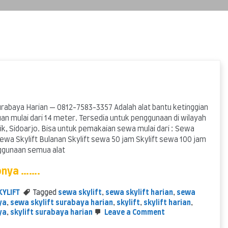
urabaya Harian — 0812-7583-3357 Adalah alat bantu ketinggian
an mulai dari 14 meter. Tersedia untuk penggunaan di wilayah
ik, Sidoarjo. Bisa untuk pemakaian sewa mulai dari : Sewa
Sewa Skylift Bulanan Skylift sewa 50 jam Skylift sewa 100 jam
ggunaan semua alat
pnya …….
KYLIFT
Tagged
sewa skylift
,
sewa skylift harian
,
sewa
ya
,
sewa skylift surabaya harian
,
skylift
,
skylift harian
,
on
ya
,
skylift surabaya harian
Leave a Comment
Sewa