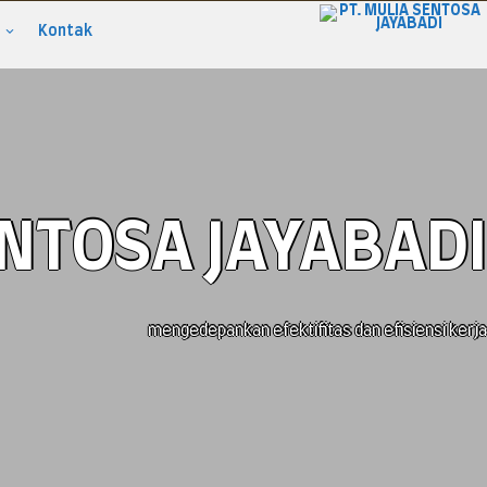
Kontak
ENTOSA JAYABADI
mengedepankan efektifitas dan efisiensi kerja