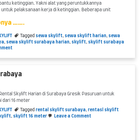
 bantu ketinggian. Yakni alat yang peruntukkannya
tuk pelaksanaan kerja di ketinggian. Beberapa unit
pnya …….
KYLIFT
Tagged
sewa skylift
,
sewa skylift harian
,
sewa
ya
,
sewa skylift surabaya harian
,
skylift
,
skylift surabaya
on
mment
Skylift
Surabaya
–
sewa
Surabaya
jual
servis
ental Skylift Harian di Surabaya Gresik Pasuruan untuk
i dari 16 meter
KYLIFT
Tagged
rental skylift surabaya
,
rentasl skylift
on
ylift
,
skylift 16 meter
Leave a Comment
tersedia
Rental
Skylift
16