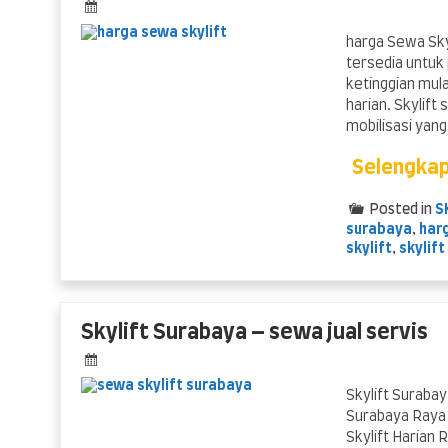
harga Sewa Sky
tersedia untuk
ketinggian mula
harian. Skylift
mobilisasi yan
Selengka
Posted in
S
surabaya
,
harg
skylift
,
skylif
Skylift Surabaya – sewa jual servis
Skylift Surabay
Surabaya Raya 
Skylift Harian 