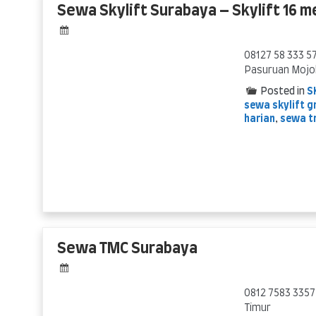
Sewa Skylift Surabaya – Skylift 16 m
08127 58 333 5
Pasuruan Mojok
Posted in
S
sewa skylift g
harian
,
sewa t
Sewa TMC Surabaya
0812 7583 3357
Timur