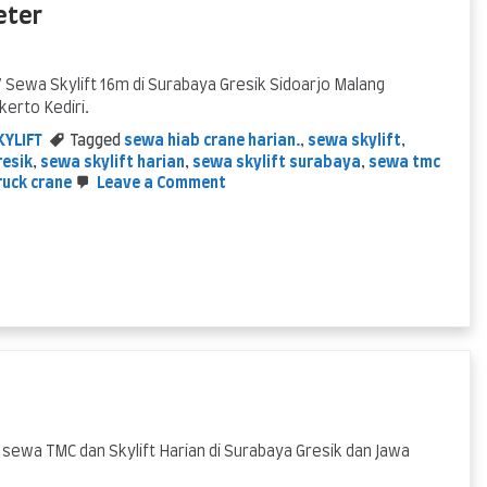
eter
7 Sewa Skylift 16m di Surabaya Gresik Sidoarjo Malang
erto Kediri.
KYLIFT
Tagged
sewa hiab crane harian.
,
sewa skylift
,
resik
,
sewa skylift harian
,
sewa skylift surabaya
,
sewa tmc
on
ruck crane
Leave a Comment
Sewa
Skylift
Surabaya
–
Skylift
16
meter
 sewa TMC dan Skylift Harian di Surabaya Gresik dan Jawa