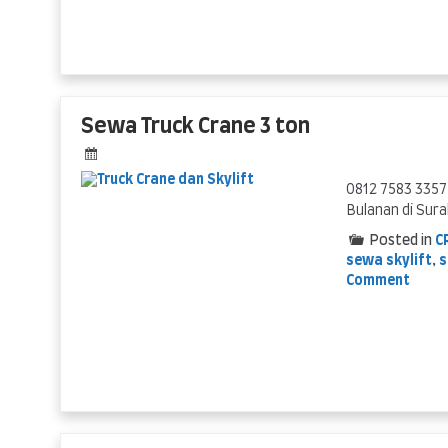
Sewa Truck Crane 3 ton
0812 7583 3357
Bulanan di Sur
Posted in
C
sewa skylift
,
s
on
Comment
Sewa
Truck
Crane
3
ton