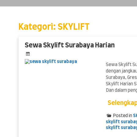
Skip
to
content
Kategori:
SKYLIFT
Sewa Skylift Surabaya Harian
Sewa Skylift S
dengan jangkau
Surabaya, Gres
Skylift Harian 
Dan dalam pen
Selengka
Posted in
S
skylift suraba
skylift suraba