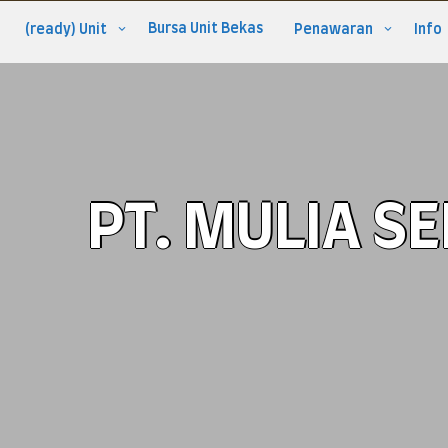
Bursa Unit Bekas
(ready) Unit
Penawaran
Info
PT. MULIA S