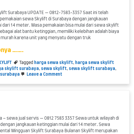
lift Surabaya UPDATE — 0812-7583-3357 Saat ini telah
 pemakaian sewa Skylift di Surabaya dengan jangkauan
i dari 14 meter. Masa pemakaian bisa mulai dari sewa skylift
 sebagai alat bantu ketinggian, memiliki kelebihan adalah biaya
g murah karena unit yang menyatu dengan truk
pnya …….
KYLIFT
Tagged
harga sewa skylift
,
harga sewa skylift
a skylift surabaya
,
sewa skylift
,
sewa skylift surabaya
,
on
t surabaya
Leave a Comment
harga
Sewa
Skylift
Surabaya
UPDATE
a – sewa jual servis — 0812 7583 3357 Sewa untuk wilayah di
dengan jangkauan ketinggian mulai dari 14 meter. Sewa
Rental Mingguan Skylift Surabaya Bulanan Skylift merupakan